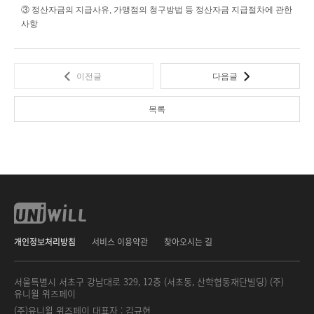
③ 정산자금의 지급사유, 가맹점의 청구방법 등 정산자금 지급절차에 관한
사항
이전글
다음글
목록
개인정보처리방침
서비스 이용약관
찾아오시는 길
서울특별시 서초구 강남대로 329, 12층 (서초동, 산학협동재단빌딩) (주)
유니윌 위즈페이
(주)유니윌 위즈페이 대표자 :
김규현