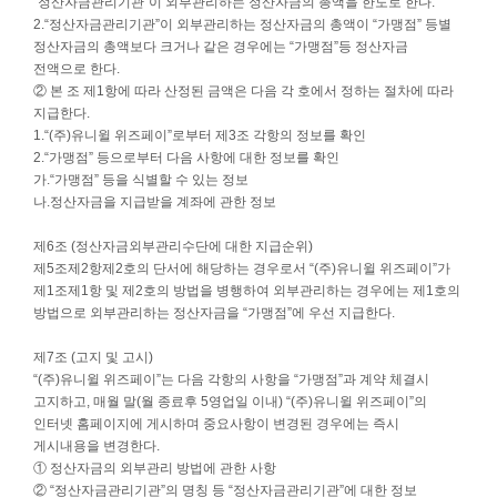
“정산자금관리기관”이 외부관리하는 정산자금의 총액을 한도로 한다.
2.“정산자금관리기관”이 외부관리하는 정산자금의 총액이 “가맹점” 등별
정산자금의 총액보다 크거나 같은 경우에는 “가맹점”등 정산자금
전액으로 한다.
② 본 조 제1항에 따라 산정된 금액은 다음 각 호에서 정하는 절차에 따라
지급한다.
1.“(주)유니윌 위즈페이”로부터 제3조 각항의 정보를 확인
2.“가맹점” 등으로부터 다음 사항에 대한 정보를 확인
가.“가맹점” 등을 식별할 수 있는 정보
나.정산자금을 지급받을 계좌에 관한 정보
제6조 (정산자금외부관리수단에 대한 지급순위)
제5조제2항제2호의 단서에 해당하는 경우로서 “(주)유니윌 위즈페이”가
제1조제1항 및 제2호의 방법을 병행하여 외부관리하는 경우에는 제1호의
방법으로 외부관리하는 정산자금을 “가맹점”에 우선 지급한다.
제7조 (고지 및 고시)
“(주)유니윌 위즈페이”는 다음 각항의 사항을 “가맹점”과 계약 체결시
고지하고, 매월 말(월 종료후 5영업일 이내) “(주)유니윌 위즈페이”의
인터넷 홈페이지에 게시하며 중요사항이 변경된 경우에는 즉시
게시내용을 변경한다.
① 정산자금의 외부관리 방법에 관한 사항
② “정산자금관리기관”의 명칭 등 “정산자금관리기관”에 대한 정보